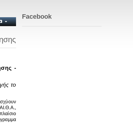
Facebook
τησης
ησης -
γής το
ισχύουν
ΑΙ.Θ.Α.,
 πλαίσιο
όγραμμα