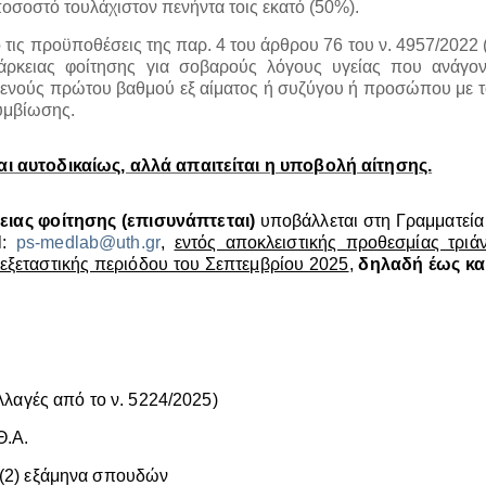
οσοστό τουλάχιστον πενήντα τοις εκατό (50%).
ό τις προϋποθέσεις της παρ. 4 του άρθρου 76 του ν. 4957/2022 
άρκειας φοίτησης για σοβαρούς λόγους υγείας που ανάγον
ενούς πρώτου βαθμού εξ αίματος ή συζύγου ή προσώπου με τ
συμβίωσης.
ι αυτοδικαίως, αλλά απαιτείται η υποβολή αίτησης.
ειας φοίτησης (επισυνάπτεται)
υποβάλλεται στη Γραμματεία
l
:
ps
-
medlab
@
uth
.
gr
,
εντός αποκλειστικής προθεσμίας τριάν
εξεταστικής περιόδου του Σεπτεμβρίου 2025
,
δηλαδή έως και
λλαγές από το ν. 5224/2025)
Θ.Α.
 (2) εξάμηνα σπουδών