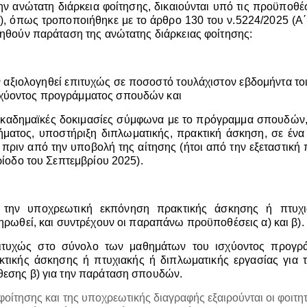
την ανώτατη διάρκεια φοίτησης, δικαιούνται υπό τις προϋποθέ
), όπως τροποποιήθηκε με το άρθρο 130 του ν.5224/2025 (Α΄1
τηθούν παράταση της ανώτατης διάρκειας φοίτησης:
 αξιολογηθεί επιτυχώς σε ποσοστό τουλάχιστον εβδομήντα τοι
σχύοντος προγράμματος σπουδών και
) ακαδημαϊκές δοκιμασίες σύμφωνα με το πρόγραμμα σπουδών,
ματος, υποστήριξη διπλωματικής, πρακτική άσκηση, σε ένα
πριν από την υποβολή της αίτησης (ήτοι από την εξεταστική 
ρίοδο του Σεπτεμβρίου 2025).
την υποχρεωτική εκπόνηση πρακτικής άσκησης ή πτυχ
ληρωθεί, και συντρέχουν οι παραπάνω προϋποθέσεις α) και β).
 επιτυχώς στο σύνολο των μαθημάτων του ισχύοντος προγρ
τικής άσκησης ή πτυχιακής ή διπλωματικής εργασίας για 
θεσης β) για την παράταση σπουδών.
οίτησης και της υποχρεωτικής διαγραφής εξαιρούνται οι φοιτητ