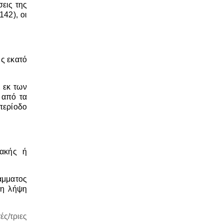
σεις της
42), οι
ς εκατό
 εκ των
 από τα
περίοδο
ιακής ή
άμματος
τη λήψη
ές/τριες