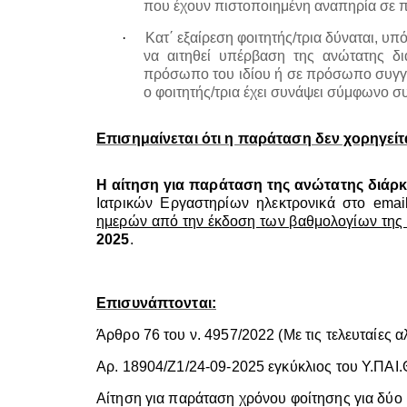
που έχουν πιστοποιημένη αναπηρία σε π
·
Κατ΄ εξαίρεση φοιτητής/τρια δύναται, υπ
να αιτηθεί υπέρβαση της ανώτατης δι
πρόσωπο του ιδίου ή σε πρόσωπο συγγ
ο φοιτητής/τρια έχει συνάψει σύμφωνο 
Επισημαίνεται ότι η παράταση δεν χορηγείτα
Η αίτηση για παράταση της ανώτατης διάρκ
Ιατρικών Εργαστηρίων ηλεκτρονικά στο
emai
ημερών από την έκδοση των βαθμολογίων της 
2025
.
Επισυνάπτονται:
Άρθρο 76 του ν. 4957/2022 (Με τις τελευταίες α
Αρ. 18904/Ζ1/24-09-2025 εγκύκλιος του Υ.ΠΑΙ.
Αίτηση για παράταση χρόνου φοίτησης για δύο