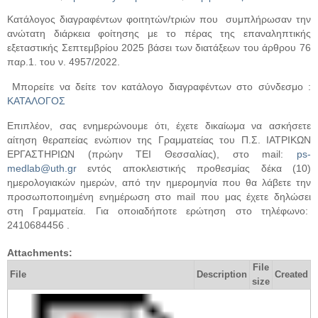
Κατάλογος διαγραφέντων φοιτητών/τριών που συμπλήρωσαν την
ανώτατη διάρκεια φοίτησης με το πέρας της επαναληπτικής
εξεταστικής Σεπτεμβρίου 2025 βάσει των διατάξεων του άρθρου 76
παρ.1. του ν. 4957/2022.
Μπορείτε να δείτε τον κατάλογο διαγραφέντων στο σύνδεσμο :
ΚΑΤΑΛΟΓΟΣ
Επιπλέον, σας ενημερώνουμε ότι, έχετε δικαίωμα να ασκήσετε
αίτηση θεραπείας ενώπιον της Γραμματείας του Π.Σ. ΙΑΤΡΙΚΩΝ
ΕΡΓΑΣΤΗΡΙΩΝ (πρώην ΤΕΙ Θεσσαλίας), στο
mail
:
ps
-
medlab
@
uth
.
gr
εντός αποκλειστικής προθεσμίας δέκα (10)
ημερολογιακών ημερών, από την ημερομηνία που θα λάβετε την
προσωποποιημένη ενημέρωση στο mail που μας έχετε δηλώσει
στη Γραμματεία. Για οποιαδήποτε ερώτηση στο τηλέφωνο:
2410684456 .
Attachments:
File
File
Description
Created
size